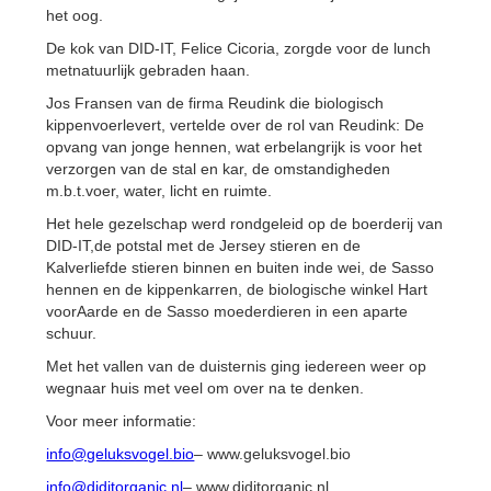
het oog.
De kok van DID-IT, Felice Cicoria, zorgde voor de lunch
metnatuurlijk gebraden haan.
Jos Fransen van de firma Reudink die biologisch
kippenvoerlevert, vertelde over de rol van Reudink: De
opvang van jonge hennen, wat erbelangrijk is voor het
verzorgen van de stal en kar, de omstandigheden
m.b.t.voer, water, licht en ruimte.
Het hele gezelschap werd rondgeleid op de boerderij van
DID-IT,de potstal met de Jersey stieren en de
Kalverliefde stieren binnen en buiten inde wei, de Sasso
hennen en de kippenkarren, de biologische winkel Hart
voorAarde en de Sasso moederdieren in een aparte
schuur.
Met het vallen van de duisternis ging iedereen weer op
wegnaar huis met veel om over na te denken.
Voor meer informatie:
info@geluksvogel.bio
– www.geluksvogel.bio
info@diditorganic.nl
– www.diditorganic.nl