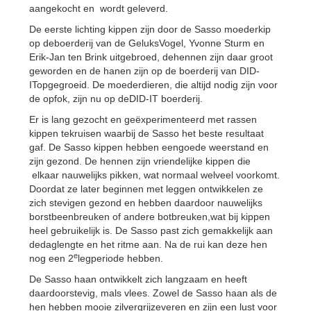
aangekocht en wordt geleverd.
De eerste lichting kippen zijn door de Sasso moederkip
op deboerderij van de GeluksVogel, Yvonne Sturm en
Erik-Jan ten Brink uitgebroed, dehennen zijn daar groot
geworden en de hanen zijn op de boerderij van DID-
ITopgegroeid. De moederdieren, die altijd nodig zijn voor
de opfok, zijn nu op deDID-IT boerderij.
Er is lang gezocht en geëxperimenteerd met rassen
kippen tekruisen waarbij de Sasso het beste resultaat
gaf. De Sasso kippen hebben eengoede weerstand en
zijn gezond. De hennen zijn vriendelijke kippen die
elkaar nauwelijks pikken, wat normaal welveel voorkomt.
Doordat ze later beginnen met leggen ontwikkelen ze
zich stevigen gezond en hebben daardoor nauwelijks
borstbeenbreuken of andere botbreuken,wat bij kippen
heel gebruikelijk is. De Sasso past zich gemakkelijk aan
dedaglengte en het ritme aan. Na de rui kan deze hen
e
nog een 2
legperiode hebben.
De Sasso haan ontwikkelt zich langzaam en heeft
daardoorstevig, mals vlees. Zowel de Sasso haan als de
hen hebben mooie zilvergrijzeveren en zijn een lust voor