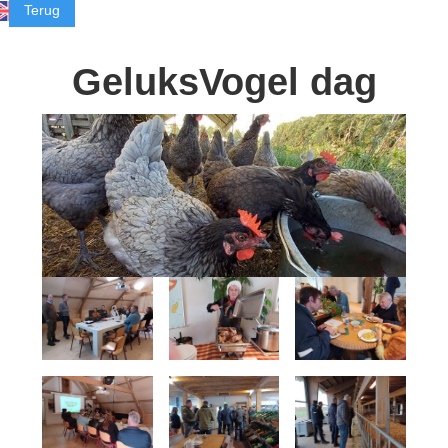
Terug
GeluksVogel dag